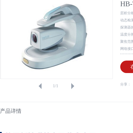
HB
层析分
动态检
探测器
温度分
聚焦范
网络接
分享：
1
/
1
产品详情