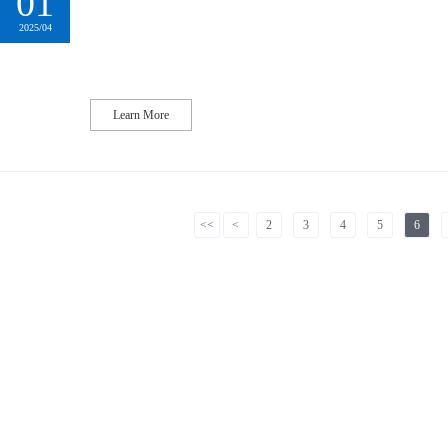
01
2025/04
Learn More
<<
<
2
3
4
5
6